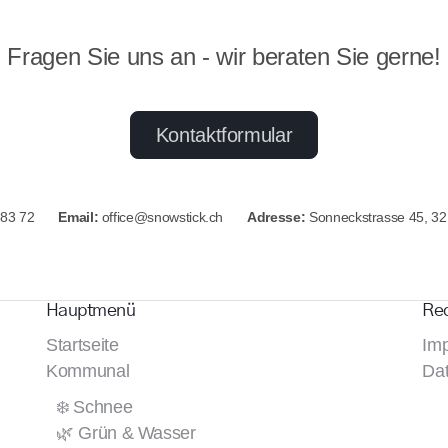
Fragen Sie uns an - wir beraten Sie gerne!
Kontaktformular
83 72
Email:
office@snowstick.ch
Adresse:
Sonneckstrasse 45, 32
Hauptmenü
Rec
Startseite
Im
Kommunal
Da
❄️ Schnee
🌿 Grün & Wasser